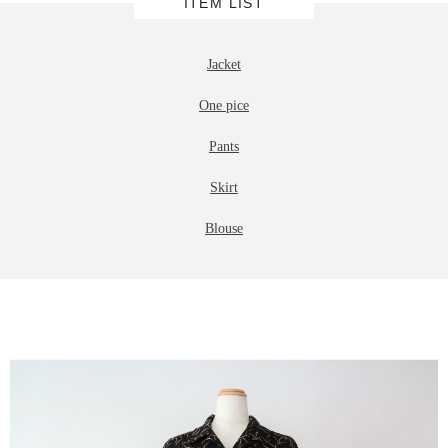
ITEM LIST
Jacket
One pice
Pants
Skirt
Blouse