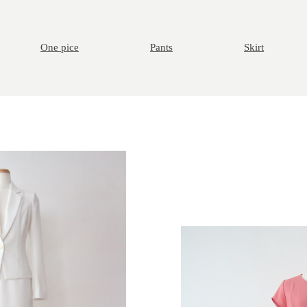
One pice
Pants
Skirt